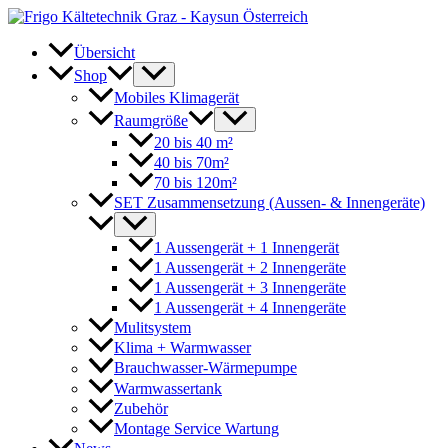
Zum
Inhalt
springen
Übersicht
Shop
Mobiles Klimagerät
Raumgröße
20 bis 40 m²
40 bis 70m²
70 bis 120m²
SET Zusammensetzung (Aussen- & Innengeräte)
1 Aussengerät + 1 Innengerät
1 Aussengerät + 2 Innengeräte
1 Aussengerät + 3 Innengeräte
1 Aussengerät + 4 Innengeräte
Mulitsystem
Klima + Warmwasser
Brauchwasser-Wärmepumpe
Warmwassertank
Zubehör
Montage Service Wartung