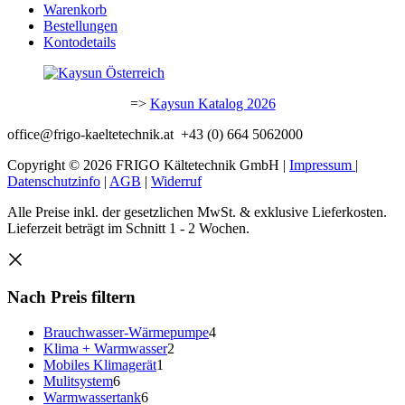
Warenkorb
Bestellungen
Kontodetails
=>
Kaysun Katalog 2026
office@frigo-kaeltetechnik.at +43 (0) 664 5062000
Copyright © 2026 FRIGO Kältetechnik GmbH |
Impressum
|
Datenschutzinfo
|
AGB
|
Widerruf
Alle Preise inkl. der gesetzlichen MwSt. & exklusive Lieferkosten.
Lieferzeit beträgt im Schnitt 1 - 2 Wochen.
Nach Preis filtern
4
Brauchwasser-Wärmepumpe
4
2
Produkte
Klima + Warmwasser
2
1
Produkte
Mobiles Klimagerät
1
6
Produkt
Mulitsystem
6
Produkte
6
Warmwassertank
6