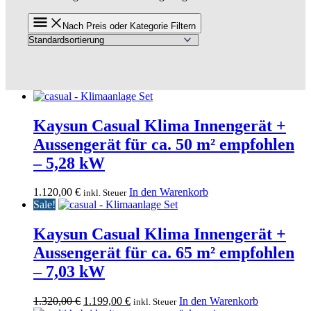
Nach Preis oder Kategorie Filtern
Kaysun Casual Klima Innengerät +
Aussengerät für ca. 50 m² empfohlen
– 5,28 kW
1.120,00
€
In den Warenkorb
inkl. Steuer
Sale!
Kaysun Casual Klima Innengerät +
Aussengerät für ca. 65 m² empfohlen
– 7,03 kW
Ursprünglicher
Aktueller
1.320,00
€
1.199,00
€
In den Warenkorb
inkl. Steuer