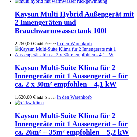
Preis
Preis
war:
ist:
1.320,00 €
1.199,00 €.
Kaysun Multi Hybrid Außengerät mit
2 Innengeräten und
Brauchwarmwassertank 100l
2.260,00
€
In den Warenkorb
inkl. Steuer
Kaysun Multi-Suite Klima für 2
Innengeräte mit 1 Aussengerät – für
ca. 2 x 30m² empfohlen – 4,1 kW
1.620,00
€
In den Warenkorb
inkl. Steuer
Kaysun Multi-Suite Klima für 2
Innengeräte mit 1 Aussengerät – für
ca. 26m² + 35m² empfohlen – 5,2 kW