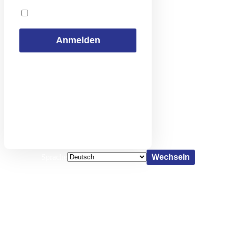
Angemeldet bleiben
Passwort vergessen?
← Zu FRIGO Kältetechnik GmbH
Datenschutzinformation
Sprache