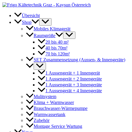
Zum
Inhalt
springen
Übersicht
Shop
Mobiles Klimagerät
Raumgröße
20 bis 40 m²
40 bis 70m²
70 bis 120m²
SET Zusammensetzung (Aussen- & Innengeräte)
1 Aussengerät + 1 Innengerät
1 Aussengerät + 2 Innengeräte
1 Aussengerät + 3 Innengeräte
1 Aussengerät + 4 Innengeräte
Mulitsystem
Klima + Warmwasser
Brauchwasser-Wärmepumpe
Warmwassertank
Zubehör
Montage Service Wartung