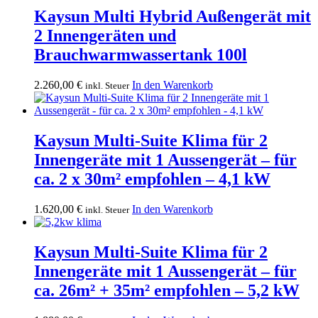
1.320,00 €
1.199,00 €.
Kaysun Multi Hybrid Außengerät mit
2 Innengeräten und
Brauchwarmwassertank 100l
2.260,00
€
In den Warenkorb
inkl. Steuer
Kaysun Multi-Suite Klima für 2
Innengeräte mit 1 Aussengerät – für
ca. 2 x 30m² empfohlen – 4,1 kW
1.620,00
€
In den Warenkorb
inkl. Steuer
Kaysun Multi-Suite Klima für 2
Innengeräte mit 1 Aussengerät – für
ca. 26m² + 35m² empfohlen – 5,2 kW