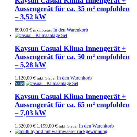
Kaysun Casual Klima Innengerät +
Aussengerät für ca. 35 m² empfohlen
– 3,52 kW
699,00
€
In den Warenkorb
inkl. Steuer
Kaysun Casual Klima Innengerät +
Aussengerät für ca. 50 m² empfohlen
– 5,28 kW
1.120,00
€
In den Warenkorb
inkl. Steuer
Sale!
Kaysun Casual Klima Innengerät +
Aussengerät für ca. 65 m² empfohlen
– 7,03 kW
Ursprünglicher
Aktueller
1.320,00
€
1.199,00
€
In den Warenkorb
inkl. Steuer
Preis
Preis
war:
ist: