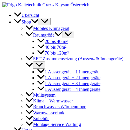
Zum
Inhalt
springen
Übersicht
Shop
Mobiles Klimagerät
Raumgröße
20 bis 40 m²
40 bis 70m²
70 bis 120m²
SET Zusammensetzung (Aussen- & Innengeräte)
1 Aussengerät + 1 Innengerät
1 Aussengerät + 2 Innengeräte
1 Aussengerät + 3 Innengeräte
1 Aussengerät + 4 Innengeräte
Mulitsystem
Klima + Warmwasser
Brauchwasser-Wärmepumpe
Warmwassertank
Zubehör
Montage Service Wartung