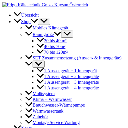
Zum
Inhalt
springen
Übersicht
Shop
Mobiles Klimagerät
Raumgröße
20 bis 40 m²
40 bis 70m²
70 bis 120m²
SET Zusammensetzung (Aussen- & Innengeräte)
1 Aussengerät + 1 Innengerät
1 Aussengerät + 2 Innengeräte
1 Aussengerät + 3 Innengeräte
1 Aussengerät + 4 Innengeräte
Mulitsystem
Klima + Warmwasser
Brauchwasser-Wärmepumpe
Warmwassertank
Zubehör
Montage Service Wartung