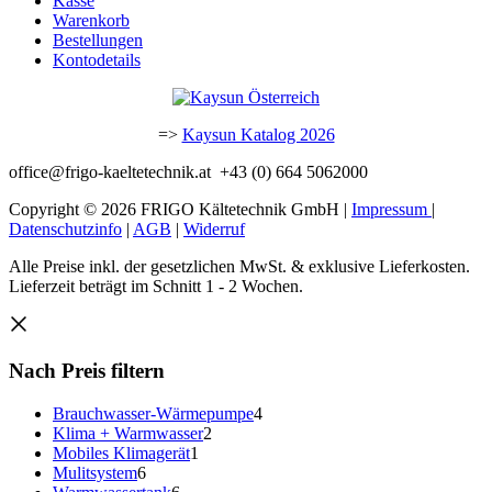
Kasse
Warenkorb
Bestellungen
Kontodetails
=>
Kaysun Katalog 2026
office@frigo-kaeltetechnik.at +43 (0) 664 5062000
Copyright © 2026 FRIGO Kältetechnik GmbH |
Impressum
|
Datenschutzinfo
|
AGB
|
Widerruf
Alle Preise inkl. der gesetzlichen MwSt. & exklusive Lieferkosten.
Lieferzeit beträgt im Schnitt 1 - 2 Wochen.
Nach Preis filtern
4
Brauchwasser-Wärmepumpe
4
2
Produkte
Klima + Warmwasser
2
1
Produkte
Mobiles Klimagerät
1
6
Produkt
Mulitsystem
6
Produkte
6