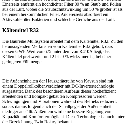
Einerseits entfernt ein hochdichter Filter 80 % an Staub und Pollen
aus der Luft, wobei die Staubschutzwirkung um 50 % größer ist als
bei einem herkömmlichen Filter. Andererseits absorbiert ein
Aktivkohlefilter Bakterien und schlechte Gerüche aus der Luft.
Kältemittel R32
Die Baureihe Multisystem arbeitet mit dem Kältemittel R32. Zu den
herausragenden Merkmalen vom Kältemittel R32 gehört, dass
dessen GWP-Wert von 675 unter dem von R410A liegt, das
Kältemittel preiswerter und 2 bis 9 % wirksamer ist, bei einer
geringeren Füllmenge.
Die Außeneinheiten der Hausgerätereihe von Kaysun sind mit
einem Doppelrollkolbenverdichter mit DC-Invertertechnologie
ausgestattet. Dank des besonderen Aufbaus dieser hocheffizient
arbeitenden und kompakt gebauten Kompressoren werden
Schwingungen und Vibrationen während des Betriebs reduziert,
sodass daraus folgend auch der Schallpegel der Außeneinheit
niedriger ausfällt. Außerdem wird eine bessere Regelung von
Kapazität und Komfort ermöglicht. Diese Technologie ist auch unter
der Bezeichnung Twin Rotary bekannt.