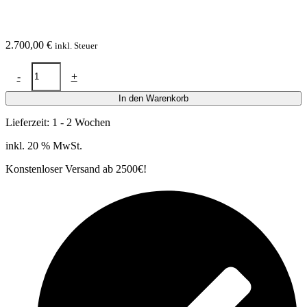
2.700,00
€
inkl. Steuer
Kaysun
-
+
Multi-
Suite
In den Warenkorb
Klima
für
Lieferzeit:
1 - 2 Wochen
4
Innengeräte
inkl. 20 % MwSt.
mit
1
Konstenloser Versand ab 2500€!
Aussengerät
-
für
ca.
2
x
35m²
2
x
25m²
empfohlen