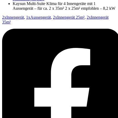
Kaysun Multi-Suite Klima für 4 Innengeräte mit 1
Aussengerät – für ca. 2 x 35m² 2 x 25m² empfohlen – 8,2 kW
2xInnengerät
,
1xAussengerät
,
2xInnengerät 25m²
,
2xInnengerät
35m²