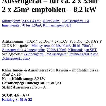
Aussengerät – für ca. 2 x 35m²
2 x 25m² empfohlen – 8,2 kW
Mulitsystem
,
20 bis 40 m²
,
40 bis 70m²
,
1 Aussengerät + 4
Innengeräte
,
70 bis 120m²
,
Klimaanlagen SET
Artikelnummer:
KAM4-80 DR7 + 2x KAY -P35 DR + 2x KAY-P
26 DR
Kategorien:
Mulitsystem
,
20 bis 40 m²
,
40 bis 70m²
,
1
Aussengerät + 4 Innengeräte
,
70 bis 120m²
,
Klimaanlagen SET
Schlagwörter:
2xInnengerät
,
1xAussengerät
,
2xInnengerät 25m²
,
2xInnengerät 35m²
Klima Innen- & Aussengerät von Kaysun – empfohlen bis ca.
35m² 2 x 25²
Nenn-Kühlleistung:
8,2 kW
Geräuschpegel Innengerät:
55 dB(A)
SEER Aussengerät:
6.5 – A++
SCOP:
4.6 – A++
Katalog S. 49 & 52