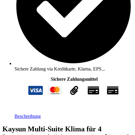
-
8,2
kW
Menge
Sichere Zahlung via Kreditkarte, Klarna, EPS...
Sichere Zahlungsmittel
Beschreibung
Kaysun Multi-Suite Klima für 4