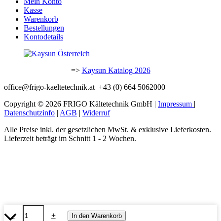
Mein Konto
Kasse
Warenkorb
Bestellungen
Kontodetails
=>
Kaysun Katalog 2026
office@frigo-kaeltetechnik.at +43 (0) 664 5062000
Copyright © 2026 FRIGO Kältetechnik GmbH |
Impressum
|
Datenschutzinfo
|
AGB
|
Widerruf
Alle Preise inkl. der gesetzlichen MwSt. & exklusive Lieferkosten.
Lieferzeit beträgt im Schnitt 1 - 2 Wochen.
Kaysun
-
+
In den Warenkorb
Nach
Multi-