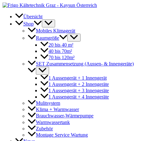
Zum
Inhalt
springen
Übersicht
Shop
Mobiles Klimagerät
Raumgröße
20 bis 40 m²
40 bis 70m²
70 bis 120m²
SET Zusammensetzung (Aussen- & Innengeräte)
1 Aussengerät + 1 Innengerät
1 Aussengerät + 2 Innengeräte
1 Aussengerät + 3 Innengeräte
1 Aussengerät + 4 Innengeräte
Mulitsystem
Klima + Warmwasser
Brauchwasser-Wärmepumpe
Warmwassertank
Zubehör
Montage Service Wartung