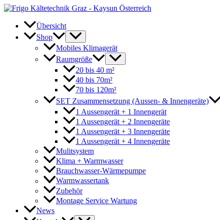
Zum
Inhalt
springen
Übersicht
Shop
Mobiles Klimagerät
Raumgröße
20 bis 40 m²
40 bis 70m²
70 bis 120m²
SET Zusammensetzung (Aussen- & Innengeräte)
1 Aussengerät + 1 Innengerät
1 Aussengerät + 2 Innengeräte
1 Aussengerät + 3 Innengeräte
1 Aussengerät + 4 Innengeräte
Mulitsystem
Klima + Warmwasser
Brauchwasser-Wärmepumpe
Warmwassertank
Zubehör
Montage Service Wartung
News