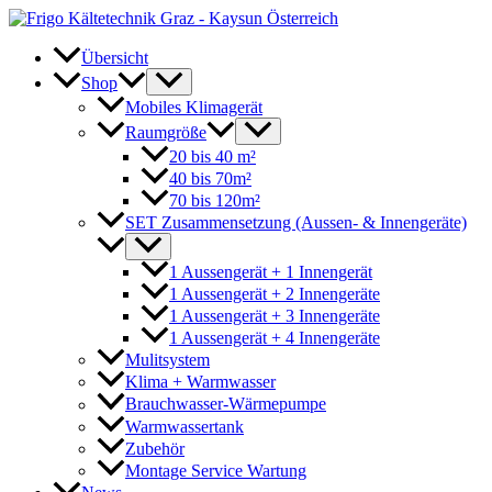
Zum
Inhalt
springen
Übersicht
Shop
Mobiles Klimagerät
Raumgröße
20 bis 40 m²
40 bis 70m²
70 bis 120m²
SET Zusammensetzung (Aussen- & Innengeräte)
1 Aussengerät + 1 Innengerät
1 Aussengerät + 2 Innengeräte
1 Aussengerät + 3 Innengeräte
1 Aussengerät + 4 Innengeräte
Mulitsystem
Klima + Warmwasser
Brauchwasser-Wärmepumpe
Warmwassertank
Zubehör
Montage Service Wartung