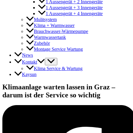
1 Aussengerät + 2 Innengeräte
1 Aussengerät + 3 Innengeräte
1 Aussengerät + 4 Innengeräte
Mulitsystem
Klima + Warmwasser
Brauchwasser-Wärmepumpe
Warmwassertank
Zubehör
Montage Service Wartung
News
Kontakt
Klima Service & Wartung
Kaysun
Klimaanlage warten lassen in Graz –
darum ist der Service so wichtig