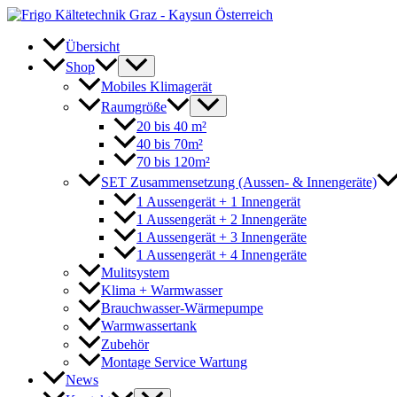
Zum
Inhalt
springen
Übersicht
Shop
Mobiles Klimagerät
Raumgröße
20 bis 40 m²
40 bis 70m²
70 bis 120m²
SET Zusammensetzung (Aussen- & Innengeräte)
1 Aussengerät + 1 Innengerät
1 Aussengerät + 2 Innengeräte
1 Aussengerät + 3 Innengeräte
1 Aussengerät + 4 Innengeräte
Mulitsystem
Klima + Warmwasser
Brauchwasser-Wärmepumpe
Warmwassertank
Zubehör
Montage Service Wartung
News