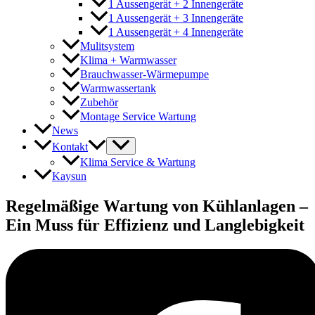
1 Aussengerät + 2 Innengeräte
1 Aussengerät + 3 Innengeräte
1 Aussengerät + 4 Innengeräte
Mulitsystem
Klima + Warmwasser
Brauchwasser-Wärmepumpe
Warmwassertank
Zubehör
Montage Service Wartung
News
Kontakt
Klima Service & Wartung
Kaysun
Regelmäßige Wartung von Kühlanlagen –
Ein Muss für Effizienz und Langlebigkeit