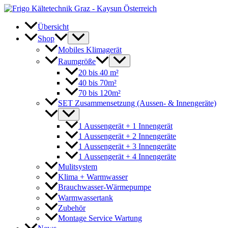
Zum
Inhalt
springen
Übersicht
Shop
Mobiles Klimagerät
Raumgröße
20 bis 40 m²
40 bis 70m²
70 bis 120m²
SET Zusammensetzung (Aussen- & Innengeräte)
1 Aussengerät + 1 Innengerät
1 Aussengerät + 2 Innengeräte
1 Aussengerät + 3 Innengeräte
1 Aussengerät + 4 Innengeräte
Mulitsystem
Klima + Warmwasser
Brauchwasser-Wärmepumpe
Warmwassertank
Zubehör
Montage Service Wartung