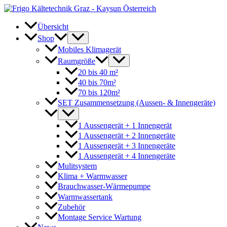
Zum
Inhalt
springen
Übersicht
Shop
Mobiles Klimagerät
Raumgröße
20 bis 40 m²
40 bis 70m²
70 bis 120m²
SET Zusammensetzung (Aussen- & Innengeräte)
1 Aussengerät + 1 Innengerät
1 Aussengerät + 2 Innengeräte
1 Aussengerät + 3 Innengeräte
1 Aussengerät + 4 Innengeräte
Mulitsystem
Klima + Warmwasser
Brauchwasser-Wärmepumpe
Warmwassertank
Zubehör
Montage Service Wartung